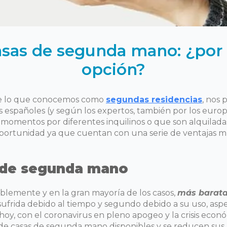
casas de segunda mano: ¿por
opción?
s de lo que conocemos como
segundas residencias
, nos 
os españoles (y según los expertos, también por los europ
 momentos por diferentes inquilinos o que son alquilada
rtunidad ya que cuentan con una serie de ventajas muy
s de segunda mano
blemente y en la gran mayoría de los casos,
más barata
sufrida debido al tiempo y segundo debido a su uso, as
e hoy, con el coronavirus en pleno apogeo y la crisis ec
 casas de segunda mano disponibles y se reducen sus 