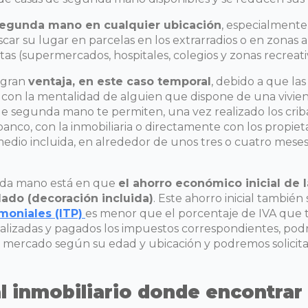
segunda mano en cualquier ubicación
, especialmente
ar su lugar en parcelas en los extrarradios o en zonas a
stas (supermercados, hospitales, colegios y zonas recreati
 gran
ventaja, en este caso temporal
, debido a que la
, con la mentalidad de alguien que dispone de una vivie
de segunda mano te permiten, una vez realizado los criba
anco, con la inmobiliaria o directamente con los propieta
edio incluida, en alrededor de unos tres o cuatro meses,
unda mano está en que
el ahorro económico inicial de
do (decoración incluida)
. Este ahorro inicial también
moniales (ITP)
es menor que el porcentaje de IVA que t
realizadas y pagados los impuestos correspondientes, p
e mercado según su edad y ubicación y podremos solicita
al inmobiliario donde encontrar