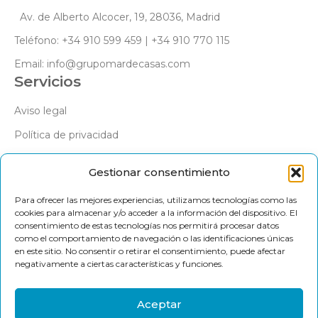
Av. de Alberto Alcocer, 19, 28036, Madrid
Teléfono: +34 910 599 459 | +34 910 770 115
Email: info@grupomardecasas.com
Servicios
Aviso legal
Política de privacidad
Política de cookies
Gestionar consentimiento
Síguenos
Para ofrecer las mejores experiencias, utilizamos tecnologías como las
cookies para almacenar y/o acceder a la información del dispositivo. El
Facebook
consentimiento de estas tecnologías nos permitirá procesar datos
X
como el comportamiento de navegación o las identificaciones únicas
Instragram
en este sitio. No consentir o retirar el consentimiento, puede afectar
Linkedln
negativamente a ciertas características y funciones.
Pinterest
Youtube
Aceptar