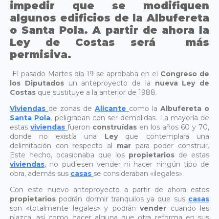
impedir que se modifiquen
algunos edificios de la Albufereta
o Santa Pola. A partir de ahora la
Ley de Costas será más
permisiva.
El pasado Martes día 19 se aprobaba en el
Congreso de
los Diputados
un anteproyecto de la
nueva Ley de
Costas
que sustituye a la anterior de 1988.
Viviendas
de zonas de
Alicante
como la
Albufereta o
Santa Pola
, peligraban con ser demolidas. La mayoría de
estas
viviendas
fueron
construídas
en los años 60 y 70,
donde no existía una
Ley
que contemplara una
delimitación con respecto al
mar
para poder construir.
Este hecho, ocasionaba que los
propietarios
de estas
viviendas
, no pudiesen vender ni hacer ningún tipo de
obra, además sus
casas
se consideraban «ilegales».
Con este nuevo anteproyecto a partir de ahora estos
propietarios
podrán dormir tranquilos ya que sus
casas
son «totalmente legales» y podrán
vender
cuando les
plazca, así como hacer alguna que otra reforma en sus