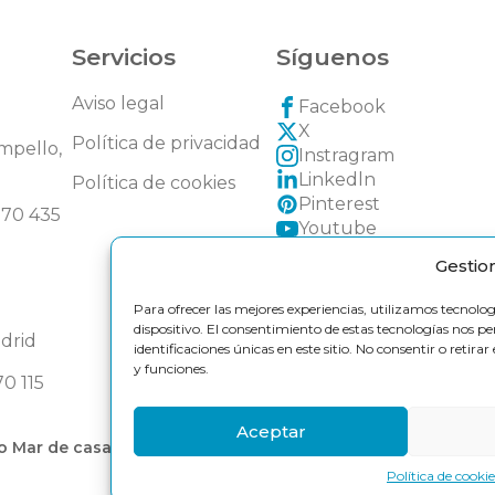
Servicios
Síguenos
Aviso legal
Facebook
X
Política de privacidad
ampello,
Instragram
Linkedln
Política de cookies
Pinterest
270 435
Youtube
Gestio
Para ofrecer las mejores experiencias, utilizamos tecnolo
dispositivo. El consentimiento de estas tecnologías nos 
Madrid
identificaciones únicas en este sitio. No consentir o retir
y funciones.
70 115
Aceptar
 Mar de casas © Copyright 2025. Todos los derechos reser
Política de cookie