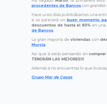
Ha llegado
Marzo
, la primavera está
procedentes de Bancos
con grandes
Hace unos días publicábamos una ent
si os parecerá un
buen momento par
descuentos de hasta el 80%
en una 
de Bancos
.
La gran mayoría de
viviendas
con
des
Murcia
.
Así que si estás pensando en
comprar
TENDRÁN LAS MEJORES!!!
Además si no encuentras lo que busca
Grupo Mar de Casas