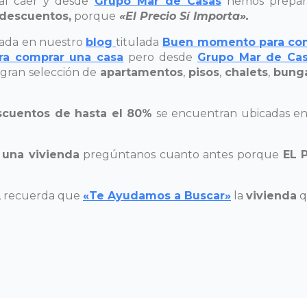
 al caer y desde
Grupo Mar de Casas
hemos prepar
descuentos,
porque
«El Precio Sí Importa».
rada en nuestro
blog
titulada
Buen momento para com
a comprar una casa
pero desde
Grupo Mar de Ca
gran selección de
apartamentos
,
pisos
,
chalets
,
bung
cuentos de hasta el 80%
se encuentran ubicadas en
 una vivienda
pregúntanos cuanto antes porque
EL 
s, recuerda que
«Te Ayudamos a Buscar»
la
vivienda
q