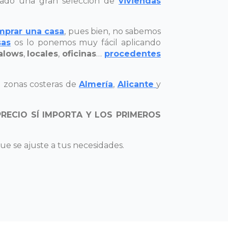
ado una gran selección de
viviendas
prar una casa
, pues bien, no sabemos
sas
os lo ponemos muy fácil aplicando
alows
,
locales
,
oficinas
…
procedentes
 zonas costeras de
Almería
,
Alicante
y
PRECIO SÍ IMPORTA Y LOS PRIMEROS
ue se ajuste a tus necesidades.